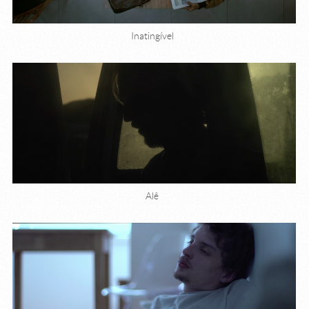
Inatingível
Alê